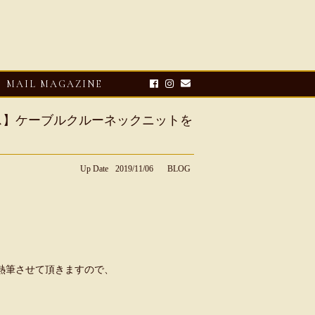
MAIL MAGAZINE
レンティス】ケーブルクルーネックニットを
Up Date
2019/11/06
BLOG
E-UP
2026・08・03
CLOSE-UP
熱筆させて頂きますので、
リオ ドーニ】ク
Mario Doni【マリオ ドーニ】オ
ーサンダル
ープントゥミュール レザーサン
ダル