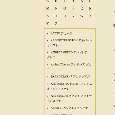
G
H
I
J
K
L
M
N
O
P
Q
R
S
T
U
V
W
X
Y
Z
ACATE アカーテ
ALBERT THURSTON アルバート
サーストン
ANDREA GRECO アンドレア・
グレコ
Andrea D'amico アンドレア ダミ
コ
19 ANDREA'S 47 アンドレアズ
ANTONIO PIO MELE アントニ
オ・ピオ・メーレ
Atto Vannucci ネクタイ アットヴ
ァンヌッチ
ALTACRUNA アルタクルーナ
ASPESI アスペジ