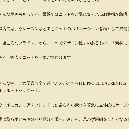
そんな寒さもあってか、最近ではニットをご覧になられるお客様が急増
弊店では、今シーズンはとてもニットのバリエーションを増やして展
「値ごろなプライス」から、「旬でデザイン性」のあるもの、「素材に
等々、幅広くニットを一挙ご覧頂けます！
そんな中、どの要素も全て兼ねたのがこちらFILIPPO DE LAURENTI
ルクルーネックニット。
ウールにカシミアをブレンドした柔らかい素材を贅沢に立体的にケーブ
手に取らずともお分かり頂ける柔らかさから、思わず腕組をしたくなる