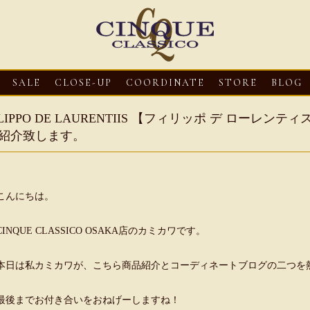
SALE
CLOSE-UP
COORDINATE
STORE
BLOG
ILIPPO DE LAURENTIIS 【フィリッポ デ ロー
紹介致します。
こんにちは。
CINQUE CLASSICO OSAKA店のカミカワです。
3
CLOSE-UP
2026・08・03
CLOSE-UP
2026・08・03
CLOS
本日は私カミカワが、こちら商品紹介とコーディネートブログの二つを
oni【マリオ ドーニ】オ
HEREU【へリュー】フィッシ
Mario Doni【マ
ミュール レザーサン
ャーマンサンダル
ロスイントレレザ
最後までお付き合いをおねげーしますね！