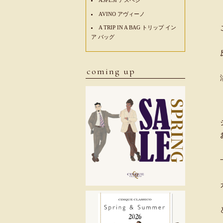
AVINO アヴィーノ
A TRIP IN A BAG トリップ イン
ア バッグ
coming up