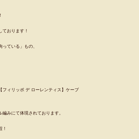
！
開しております！
拘っている」もの、
IS 【フィリッポ デ ローレンティス】ケーブ
ル編みにて体現されております。
程！