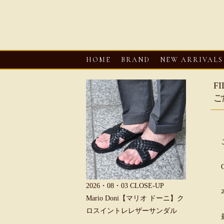
HOME
BRAND
NEW ARRIVALS
F
ご
6・08・03
CLOSE-UP
2026・08・03
CLOSE-UP
2026・08・0
REU【へリュー】フィッシ
Mario Doni【マリオ ドーニ】ク
Mario D
マンサンダル
ロスイントレレザーサンダル
ープントゥ
ダル