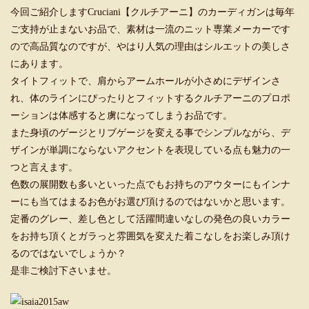
今回ご紹介しますCruciani【クルチアーニ】のカーディガンは毎年
ご支持が止まないお品で、素材は一流のニット専業メーカーです
ので高品質なのですが、やはり人気の理由はシルエットの美しさ
にあります。
タイトフィットで、肩からアームホールが小さめにデザインさ
れ、体のラインにぴったりとフィットするクルチアーニのプロポ
ーションは体感すると虜になってしまうお品です。
また身頃のゲージとリブゲージを変える事でシンプルながら、デ
ザインが単調にならないアクセントを表現している点も魅力の一
つと言えます。
色数の展開数も多いといった点でもお持ちのアウターにもインナ
ーにも当てはまるお色がお選び頂けるのではないかと思います。
定番のグレー、差し色として活躍間違いなしの発色の良いカラー
をお持ち頂くとガラっと雰囲気を変えた着こなしをお楽しみ頂け
るのではないでしょうか？
是非ご検討下さいませ。