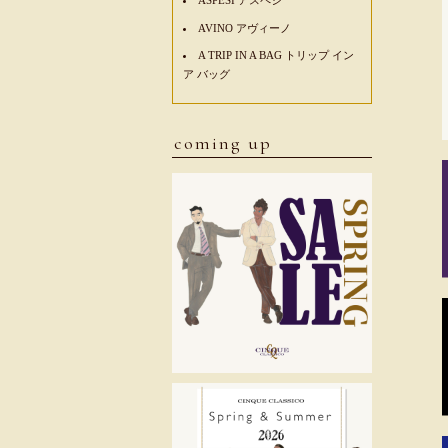
AVINO アヴィーノ
A TRIP IN A BAG トリップ イン
ア バッグ
coming up