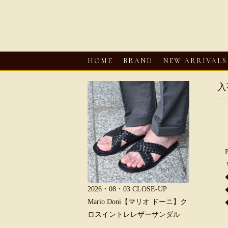
HOME
BRAND
NEW ARRIVALS
入
6・08・03
CLOSE-UP
2026・08・03
CLOSE-UP
2026・08・0
REU【へリュー】フィッシ
Mario Doni【マリオ ドーニ】ク
Mario D
マンサンダル
ロスイントレレザーサンダル
ープントゥ
ダル