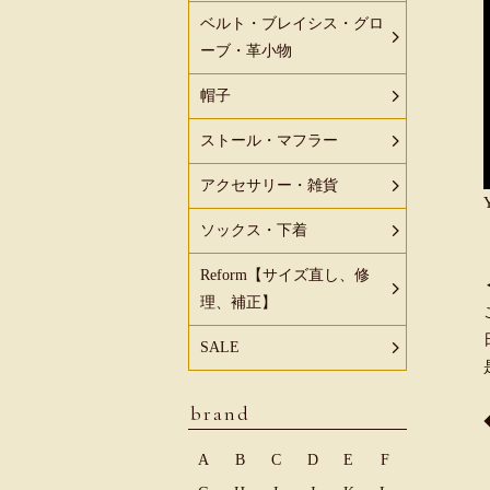
ベルト・ブレイシス・グロ
ーブ・革小物
帽子
ストール・マフラー
アクセサリー・雑貨
ソックス・下着
Reform【サイズ直し、修
理、補正】
SALE
brand
A
B
C
D
E
F