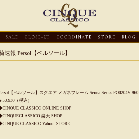
SALE
CLOSE-UP
COORDINATE
STORE
BLOG
荷速報 Persol【ペルソール】
Persol【ペルソール】スクエア メガネフレーム Senna Series PO0204V
￥50,930（税込）
◆CINQUE CLASSICO ONLINE SHOP
3
CLOSE-UP
2026・08・03
CLOSE-UP
2026・08・03
CLOS
◆CINQUECLASSICO 楽天 SHOP
oni【マリオ ドーニ】オ
HEREU【へリュー】フィッシ
Mario Doni【マ
◆CINQUE CLASSICO Yahoo! STORE
ミュール レザーサン
ャーマンサンダル
ロスイントレレザ