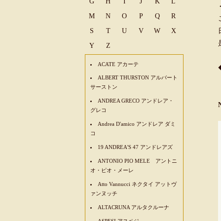
G
H
I
J
K
L
M
N
O
P
Q
R
S
T
U
V
W
X
Y
Z
ACATE アカーテ
ALBERT THURSTON アルバート
サーストン
ANDREA GRECO アンドレア・
グレコ
Andrea D'amico アンドレア ダミ
コ
19 ANDREA'S 47 アンドレアズ
ANTONIO PIO MELE アントニ
オ・ピオ・メーレ
Atto Vannucci ネクタイ アットヴ
ァンヌッチ
ALTACRUNA アルタクルーナ
ASPESI アスペジ