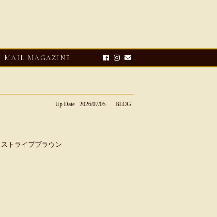
MAIL MAGAZINE
Up Date
2026/07/05
BLOG
 960 ストライプブラウン
E-UP
2026・08・03
CLOSE-UP
リオ ドーニ】ク
Mario Doni【マリオ ドーニ】オ
ーサンダル
ープントゥミュール レザーサン
ダル