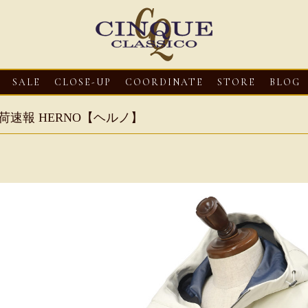
SALE
CLOSE-UP
COORDINATE
STORE
BLOG
荷速報 HERNO【ヘルノ】
3
CLOSE-UP
2026・08・03
CLOSE-UP
2026・08・03
CLOS
oni【マリオ ドーニ】オ
HEREU【へリュー】フィッシ
Mario Doni【マ
ミュール レザーサン
ャーマンサンダル
ロスイントレレザ