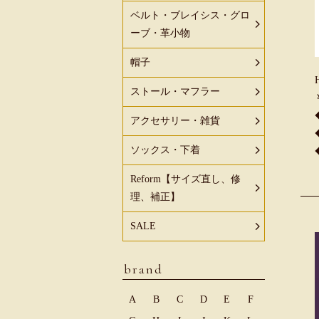
ベルト・ブレイシス・グロ
ーブ・革小物
帽子
ストール・マフラー
アクセサリー・雑貨
ソックス・下着
Reform【サイズ直し、修
理、補正】
SALE
brand
A
B
C
D
E
F