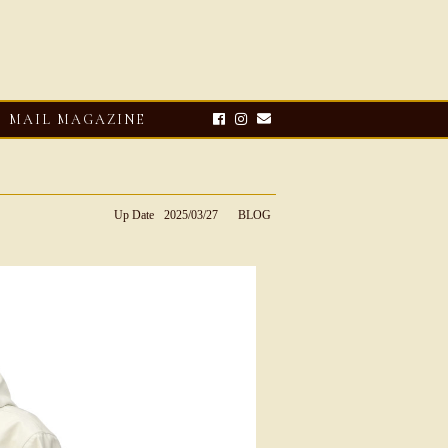
MAIL MAGAZINE
Up Date
2025/03/27
BLOG
E-UP
2026・08・03
CLOSE-UP
リオ ドーニ】ク
Mario Doni【マリオ ドーニ】オ
ーサンダル
ープントゥミュール レザーサン
ダル