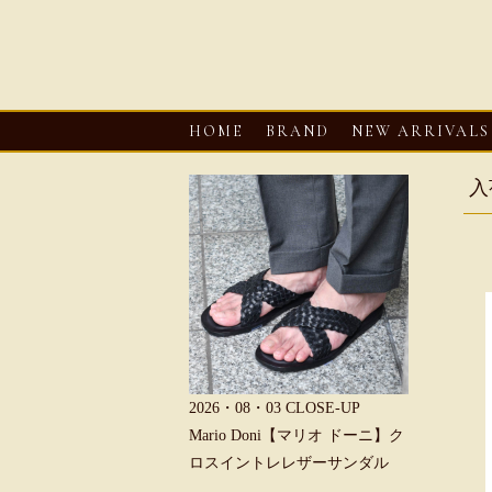
HOME
BRAND
NEW ARRIVALS
入
6・08・03
CLOSE-UP
2026・08・03
CLOSE-UP
2026・08・0
REU【へリュー】フィッシ
Mario Doni【マリオ ドーニ】ク
Mario D
マンサンダル
ロスイントレレザーサンダル
ープントゥ
ダル