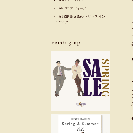
AVINO アヴィーノ
A TRIP IN A BAG トリップ イン
ア バッグ
coming up