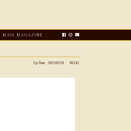
MAIL MAGAZINE
Up Date
2025/03/18
BLOG
E-UP
2026・08・03
CLOSE-UP
リオ ドーニ】ク
Mario Doni【マリオ ドーニ】オ
ーサンダル
ープントゥミュール レザーサン
ダル