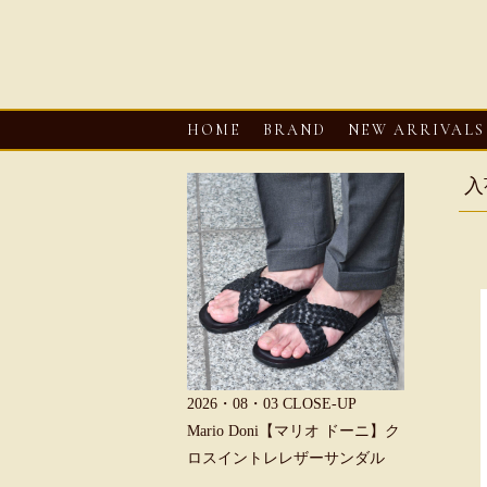
HOME
BRAND
NEW ARRIVALS
入
6・08・03
CLOSE-UP
2026・08・03
CLOSE-UP
2026・08・0
REU【へリュー】フィッシ
Mario Doni【マリオ ドーニ】ク
Mario D
マンサンダル
ロスイントレレザーサンダル
ープントゥ
ダル