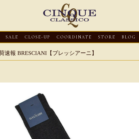
SALE
CLOSE-UP
COORDINATE
STORE
BLOG
荷速報 BRESCIANI【ブレッシアーニ】
3
CLOSE-UP
2026・08・03
CLOSE-UP
2026・08・03
CLOS
oni【マリオ ドーニ】オ
HEREU【へリュー】フィッシ
Mario Doni【マ
ミュール レザーサン
ャーマンサンダル
ロスイントレレザ