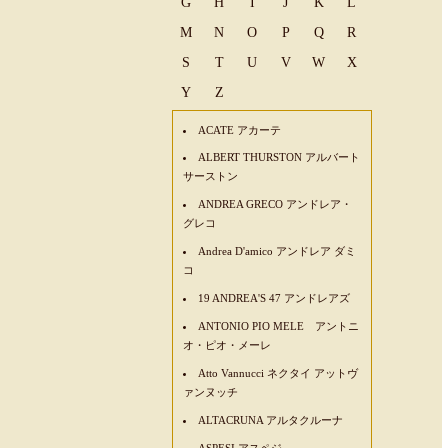
G
H
I
J
K
L
M
N
O
P
Q
R
S
T
U
V
W
X
Y
Z
ACATE アカーテ
ALBERT THURSTON アルバート
サーストン
ANDREA GRECO アンドレア・
グレコ
Andrea D'amico アンドレア ダミ
コ
19 ANDREA'S 47 アンドレアズ
ANTONIO PIO MELE アントニ
オ・ピオ・メーレ
Atto Vannucci ネクタイ アットヴ
ァンヌッチ
ALTACRUNA アルタクルーナ
ASPESI アスペジ