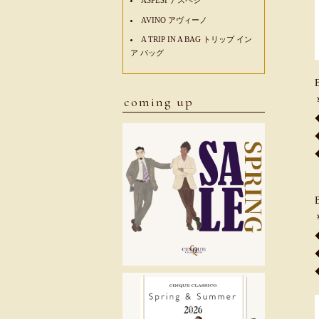
AVINO アヴィーノ
A TRIP IN A BAG トリップ イン
ア バッグ
coming up