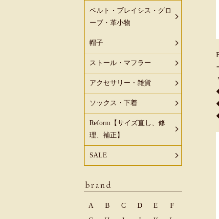
ベルト・ブレイシス・グロ
ーブ・革小物
帽子
ストール・マフラー
アクセサリー・雑貨
ソックス・下着
Reform【サイズ直し、修
理、補正】
SALE
brand
A
B
C
D
E
F